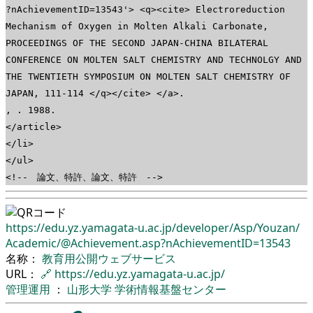
?nAchievementID=13543'> <q><cite> Electroreduction
Mechanism of Oxygen in Molten Alkali Carbonate,
PROCEEDINGS OF THE SECOND JAPAN-CHINA BILATERAL
CONFERENCE ON MOLTEN SALT CHEMISTRY AND TECHNOLGY AND
THE TWENTIETH SYMPOSIUM ON MOLTEN SALT CHEMISTRY OF
JAPAN, 111-114 </q></cite> </a>.
, . 1988.
</article>
</li>
</ul>
<!-- 論文、特許、論文、特許 -->
https://edu.yz.yamagata-u.ac.jp/
developer/
Asp/
Youzan/
Academic/
@Achievement.asp?nAchievementID=13543
名称：
教育用公開ウェブサービス
URL：
🔗
https://edu.yz.yamagata-u.ac.jp/
管理運用
：
山形大学
学術情報基盤センター