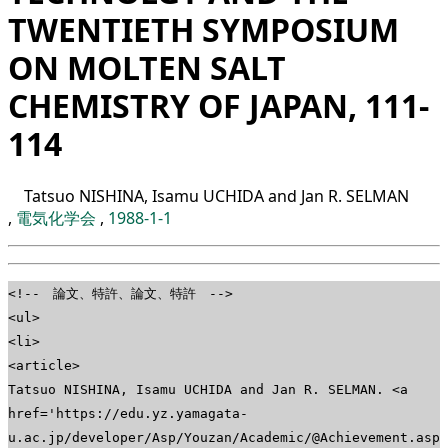
TWENTIETH SYMPOSIUM
ON MOLTEN SALT
CHEMISTRY OF JAPAN, 111-
114
Tatsuo NISHINA, Isamu UCHIDA and Jan R. SELMAN
,
電気化学会
,
1988-1-1
<!-- 論文、特許、論文、特許 -->
<ul>
<li>
<article>
Tatsuo NISHINA, Isamu UCHIDA and Jan R. SELMAN. <a
href='https://edu.yz.yamagata-
u.ac.jp/developer/Asp/Youzan/Academic/@Achievement.asp