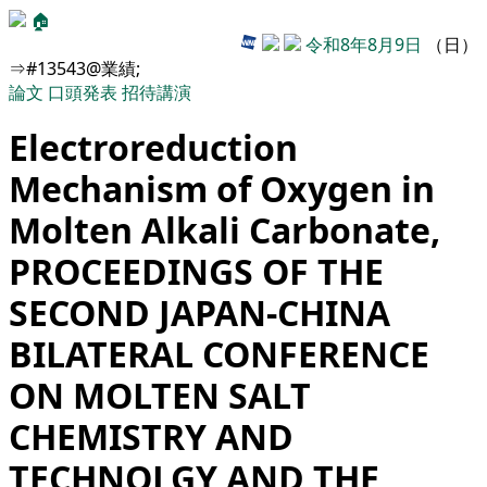
🏠
令和8年8月9日
（日）
⇒#13543@業績;
論文
口頭発表
招待講演
Electroreduction
Mechanism of Oxygen in
Molten Alkali Carbonate,
PROCEEDINGS OF THE
SECOND JAPAN-CHINA
BILATERAL CONFERENCE
ON MOLTEN SALT
CHEMISTRY AND
TECHNOLGY AND THE