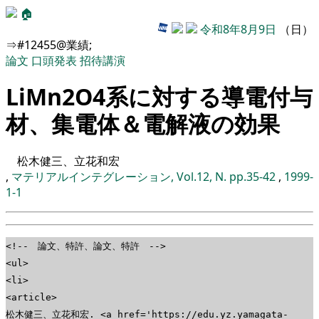
🏠
令和8年8月9日
（日）
⇒#12455@業績;
論文
口頭発表
招待講演
LiMn2O4系に対する導電付与
材、集電体＆電解液の効果
松木健三、立花和宏
,
マテリアルインテグレーション, Vol.12, N. pp.35-42
,
1999-
1-1
<!-- 論文、特許、論文、特許 -->
<ul>
<li>
<article>
松木健三、立花和宏. <a href='https://edu.yz.yamagata-