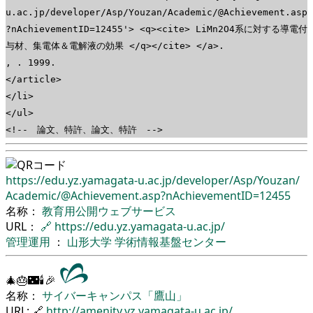
u.ac.jp/developer/Asp/Youzan/Academic/@Achievement.asp
?nAchievementID=12455'> <q><cite> LiMn2O4系に対する導電付
与材、集電体＆電解液の効果 </q></cite> </a>.
, . 1999.
</article>
</li>
</ul>
<!-- 論文、特許、論文、特許 -->
https://edu.yz.yamagata-u.ac.jp/
developer/
Asp/
Youzan/
Academic/
@Achievement.asp?nAchievementID=12455
名称：
教育用公開ウェブサービス
URL：
🔗
https://edu.yz.yamagata-u.ac.jp/
管理運用
：
山形大学
学術情報基盤センター
🎄🎂🌃🕯🎉
名称：
サイバーキャンパス「鷹山」
URL: 🔗
http://amenity.yz.yamagata-u.ac.jp/