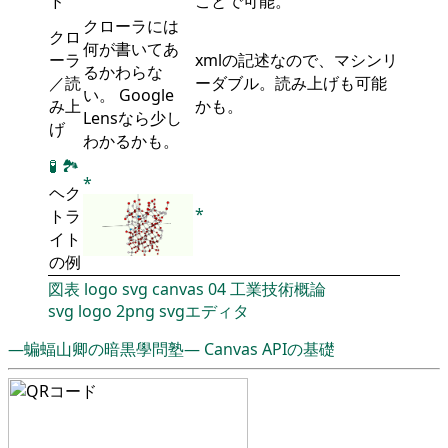
ド
ことで可能。
クローラには
クロ
何が書いてあ
ーラ
xmlの記述なので、マシンリ
るかわらな
／読
ーダブル。読み上げも可能
い。 Google
み上
かも。
Lensなら少し
げ
わかるかも。
🧪
🏞
*
ヘク
*
トラ
イト
の例
図表
logo
svg
canvas
04
工業技術概論
svg
logo
2png
svgエディタ
―蝙蝠山卿の暗黒學問塾―
Canvas APIの基礎