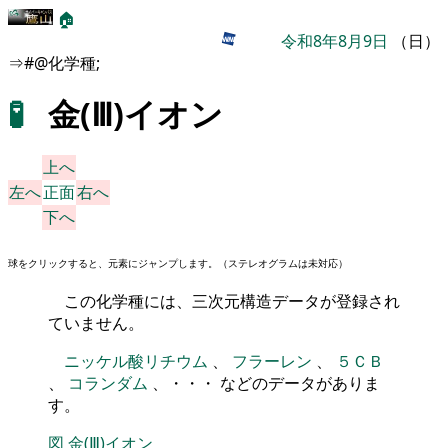
🏠
令和8年8月9日
（日）
⇒#@化学種;
🧪
金(Ⅲ)イオン
上へ
左へ
正面
右へ
下へ
球をクリックすると、元素にジャンプします。（ステレオグラムは未対応）
この化学種には、三次元構造データが登録され
ていません。
ニッケル酸リチウム
、
フラーレン
、
５ＣＢ
、
コランダム
、・・・ などのデータがありま
す。
図
金(Ⅲ)イオン