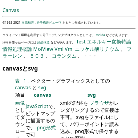
Canvas
©1992-2021
立花和宏
,
分子構造ビューワ
をもとに作成されています。
クライアント環境を利用する分子モデリングプログラムとしては、
molda
などがあります。
Test
エネルギー変換特論
Javaを使ったページには
結晶構造
などがあります。
情報処理概論
MolView
Vml
Vml
ニッケル酸リチウム
、
フ
ラーレン
、
５ＣＢ
、
コランダム
、・・・
canvasとsvg
表
1
.
ベクター・グラフィックスとしての
canvas
と
svg
項目
canvas
svg
画像
xmlの記述を
ブラウザ
がレ
JavaScript
で、
とし
ンダリングするので直接は
ビットマップ
てダ
不可。 svgをファイルにし
に描画するの
ウン
て、パワーポイントに読み
で、
png形式
ロー
込み、png形式で保存する
で可。