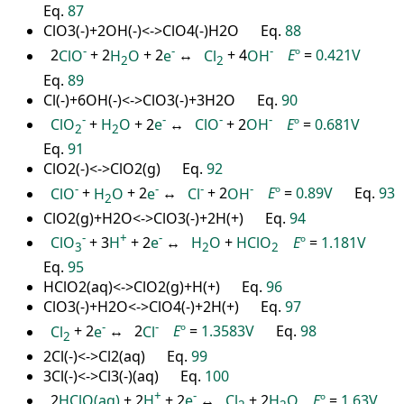
Eq.
87
ClO3(-)+2OH(-)<->ClO4(-)H2O Eq.
88
-
-
-
2
ClO
+ 2
H
O
+ 2
e
↔
Cl
+ 4
OH
E
º
=
0.421V
2
2
Eq.
89
Cl(-)+6OH(-)<->ClO3(-)+3H2O Eq.
90
-
-
-
-
ClO
+
H
O
+ 2
e
↔
ClO
+ 2
OH
E
º
=
0.681V
2
2
Eq.
91
ClO2(-)<->ClO2(g) Eq.
92
-
-
-
-
ClO
+
H
O
+ 2
e
↔
Cl
+ 2
OH
E
º
=
0.89V
Eq.
93
2
ClO2(g)+H2O<->ClO3(-)+2H(+) Eq.
94
-
+
-
ClO
+ 3
H
+ 2
e
↔
H
O
+
HClO
E
º
=
1.181V
3
2
2
Eq.
95
HClO2(aq)<->ClO2(g)+H(+) Eq.
96
ClO3(-)+H2O<->ClO4(-)+2H(+) Eq.
97
-
-
Cl
+ 2
e
↔ 2
Cl
E
º
=
1.3583V
Eq.
98
2
2Cl(-)<->Cl2(aq) Eq.
99
3Cl(-)<->Cl3(-)(aq) Eq.
100
+
-
2
HClO(aq)
+ 2
H
+ 2
e
↔
Cl
+ 2
H
O
E
º
=
1.63V