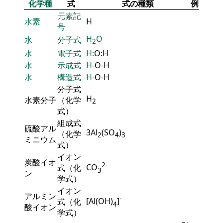
化学種
式
式の種類
例
元素記
水素
H
号
H
O
水
分子式
2
水
電子式
H:
O:H
水
示成式
H
-O-H
水
構造式
H
-O-H
分子式
H
水素分子
（化学
2
式）
組成式
硫酸アル
3Al
(SO
)
（化学
2
4
3
ミニウム
式）
イオン
炭酸イオ
2-
CO
式（化
3
ン
学式）
イオン
アルミン
-
[Al(OH)
]
式（化
4
酸イオン
学式）