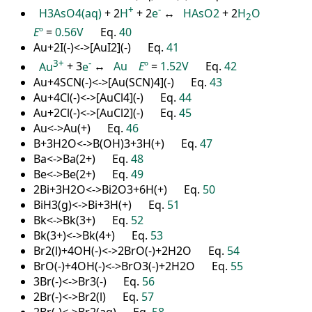
+
-
H3AsO4(aq)
+ 2
H
+ 2
e
↔
HAsO2
+ 2
H
O
2
E
º
=
0.56V
Eq.
40
Au+2I(-)<->[AuI2](-) Eq.
41
3+
-
Au
+ 3
e
↔
Au
E
º
=
1.52V
Eq.
42
Au+4SCN(-)<->[Au(SCN)4](-) Eq.
43
Au+4Cl(-)<->[AuCl4](-) Eq.
44
Au+2Cl(-)<->[AuCl2](-) Eq.
45
Au<->Au(+) Eq.
46
B+3H2O<->B(OH)3+3H(+) Eq.
47
Ba<->Ba(2+) Eq.
48
Be<->Be(2+) Eq.
49
2Bi+3H2O<->Bi2O3+6H(+) Eq.
50
BiH3(g)<->Bi+3H(+) Eq.
51
Bk<->Bk(3+) Eq.
52
Bk(3+)<->Bk(4+) Eq.
53
Br2(l)+4OH(-)<->2BrO(-)+2H2O Eq.
54
BrO(-)+4OH(-)<->BrO3(-)+2H2O Eq.
55
3Br(-)<->Br3(-) Eq.
56
2Br(-)<->Br2(l) Eq.
57
2Br(-)<->Br2(aq) Eq.
58