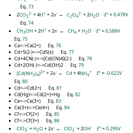
3
2
Eq.
73
2
-
+
-
2
-
2
CO
+ 4
H
+ 2
e
↔
C
O
+ 2
H
O
E
º
=
0.478V
3
2
4
2
Eq.
74
+
-
CH
OH
+ 2
H
+ 2
e
↔
CH
+
H
O
E
º
=
0.588V
3
4
2
Eq.
75
Ca<->Ca(2+) Eq.
76
Cd+S(2-)<->CdS(s) Eq.
77
Cd+4CN(-)<->[Cd(CN)4](2-) Eq.
78
Cd+2OH(-)<->Cd(OH)2 Eq.
79
2
+
-
+
[Cd(NH
)
]
+ 2
e
↔
Cd
+ 4
NH
E
º
=
-0.622V
3
4
4
Eq.
80
Cd<->Cd(2+) Eq.
81
Cd(Hg)<->Cd(2+)+Hg Eq.
82
Ce<->Ce(3+) Eq.
83
Ce(3+)<->Ce(4+) Eq.
84
Cf<->Cf(2+) Eq.
85
Cf<->Cf(3+) Eq.
86
-
-
-
-
ClO
+
H
O
+ 2
e
↔
ClO
+ 2
OH
E
º
=
0.295V
3
2
2