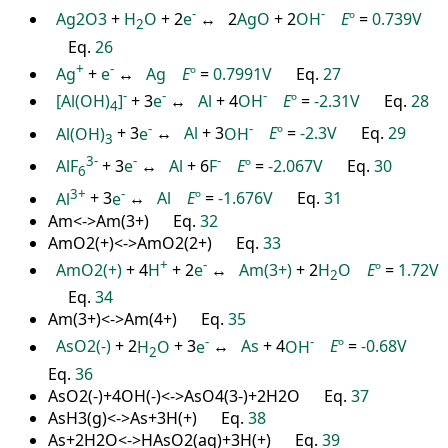
-
-
Ag2O3
+
H
O
+ 2
e
↔ 2
AgO
+ 2
OH
E
º
=
0.739V
2
Eq.
26
+
-
Ag
+
e
↔
Ag
E
º
=
0.7991V
Eq.
27
-
-
-
[Al(OH)
]
+ 3
e
↔
Al
+ 4
OH
E
º
=
-2.31V
Eq.
28
4
-
-
Al(OH)
+ 3
e
↔
Al
+ 3
OH
E
º
=
-2.3V
Eq.
29
3
3
-
-
-
AlF
+ 3
e
↔
Al
+ 6
F
E
º
=
-2.067V
Eq.
30
6
3
+
-
Al
+ 3
e
↔
Al
E
º
=
-1.676V
Eq.
31
Am<->Am(3+) Eq.
32
AmO2(+)<->AmO2(2+) Eq.
33
+
-
AmO2(+)
+ 4
H
+ 2
e
↔
Am(3+)
+ 2
H
O
E
º
=
1.72V
2
Eq.
34
Am(3+)<->Am(4+) Eq.
35
-
-
AsO2(-)
+ 2
H
O
+ 3
e
↔
As
+ 4
OH
E
º
=
-0.68V
2
Eq.
36
AsO2(-)+4OH(-)<->AsO4(3-)+2H2O Eq.
37
AsH3(g)<->As+3H(+) Eq.
38
As+2H2O<->HAsO2(aq)+3H(+) Eq.
39