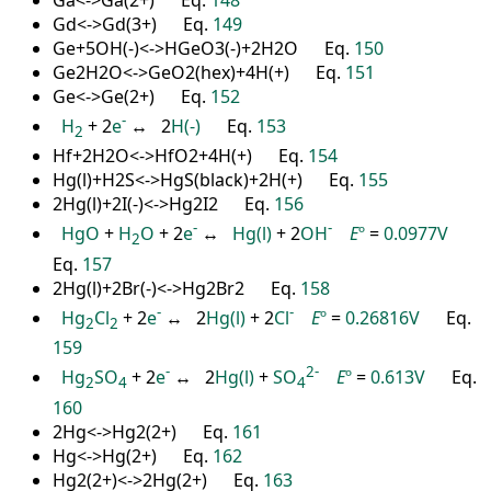
Gd<->Gd(3+) Eq.
149
Ge+5OH(-)<->HGeO3(-)+2H2O Eq.
150
Ge2H2O<->GeO2(hex)+4H(+) Eq.
151
Ge<->Ge(2+) Eq.
152
-
H
+ 2
e
↔ 2
H(-)
Eq.
153
2
Hf+2H2O<->HfO2+4H(+) Eq.
154
Hg(l)+H2S<->HgS(black)+2H(+) Eq.
155
2Hg(l)+2I(-)<->Hg2I2 Eq.
156
-
-
HgO
+
H
O
+ 2
e
↔
Hg(l)
+ 2
OH
E
º
=
0.0977V
2
Eq.
157
2Hg(l)+2Br(-)<->Hg2Br2 Eq.
158
-
-
Hg
Cl
+ 2
e
↔ 2
Hg(l)
+ 2
Cl
E
º
=
0.26816V
Eq.
2
2
159
-
2
-
Hg
SO
+ 2
e
↔ 2
Hg(l)
+
SO
E
º
=
0.613V
Eq.
2
4
4
160
2Hg<->Hg2(2+) Eq.
161
Hg<->Hg(2+) Eq.
162
Hg2(2+)<->2Hg(2+) Eq.
163