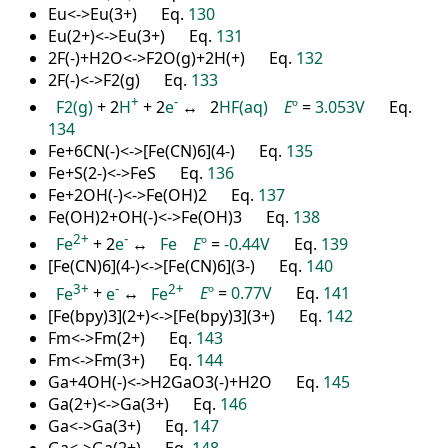
Eu<->Eu(3+) Eq.
130
Eu(2+)<->Eu(3+) Eq.
131
2F(-)+H2O<->F2O(g)+2H(+) Eq.
132
2F(-)<->F2(g) Eq.
133
+
-
F2(g)
+ 2
H
+ 2
e
↔ 2
HF(aq)
E
º
=
3.053V
Eq.
134
Fe+6CN(-)<->[Fe(CN)6](4-) Eq.
135
Fe+S(2-)<->FeS Eq.
136
Fe+2OH(-)<->Fe(OH)2 Eq.
137
Fe(OH)2+OH(-)<->Fe(OH)3 Eq.
138
2
+
-
Fe
+ 2
e
↔
Fe
E
º
=
-0.44V
Eq.
139
[Fe(CN)6](4-)<->[Fe(CN)6](3-) Eq.
140
3
+
-
2
+
Fe
+
e
↔
Fe
E
º
=
0.77V
Eq.
141
[Fe(bpy)3](2+)<->[Fe(bpy)3](3+) Eq.
142
Fm<->Fm(2+) Eq.
143
Fm<->Fm(3+) Eq.
144
Ga+4OH(-)<->H2GaO3(-)+H2O Eq.
145
Ga(2+)<->Ga(3+) Eq.
146
Ga<->Ga(3+) Eq.
147
Ga<->Ga(2+) Eq.
148