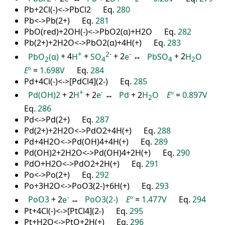
Pb+2Cl(-)<->PbCl2 Eq.
280
Pb<->Pb(2+) Eq.
281
PbO(red)+2OH(-)<->PbO2(α)+H2O Eq.
282
Pb(2+)+2H2O<->PbO2(α)+4H(+) Eq.
283
+
2
-
-
PbO
(α)
+ 4
H
+
SO
+ 2
e
↔
PbSO
+ 2
H
O
2
4
4
2
E
º
=
1.698V
Eq.
284
Pd+4Cl(-)<->[PdCl4](2-) Eq.
285
+
-
Pd(OH)2
+ 2
H
+ 2
e
↔
Pd
+ 2
H
O
E
º
=
0.897V
2
Eq.
286
Pd<->Pd(2+) Eq.
287
Pd(2+)+2H2O<->PdO2+4H(+) Eq.
288
Pd+4H2O<->Pd(OH)4+4H(+) Eq.
289
Pd(OH)2+2H2O<->Pd(OH)4+2H(+) Eq.
290
PdO+H2O<->PdO2+2H(+) Eq.
291
Po<->Po(2+) Eq.
292
Po+3H2O<->PoO3(2-)+6H(+) Eq.
293
-
PoO3
+ 2
e
↔
PoO3(2-)
E
º
=
1.477V
Eq.
294
Pt+4Cl(-)<->[PtCl4](2-) Eq.
295
Pt+H2O<->PtO+2H(+) Eq.
296