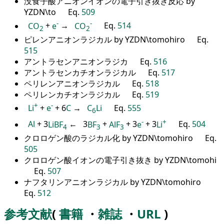
没食子酸アニオンイオンの電子引き抜き反応 by
YZDN\to Eq.
509
-
-
CO
+
e
→
CO
Eq.
514
2
2
ピレンアニオンラジカル by YZDN\tomohiro Eq.
515
アントラセンアニオンラジカ Eq.
516
アントラセンカチオンラジカル Eq.
517
ペリレンアニオンラジカル Eq.
518
ペリレンカチオンラジカル Eq.
519
+
-
Li
+
e
+ 6
C
→
C
Li
Eq.
555
6
-
+
Al
+ 3
LiBF
← 3
BF
+
AlF
+ 3
e
+ 3
Li
Eq.
504
4
3
3
クロロゲン酸のラジカル化 by YZDN\tomohiro Eq.
505
クロロゲン酸イオンの電子引き抜き by YZDN\tomohi
Eq.
507
ナフタリンアニオンラジカル by YZDN\tomohiro
Eq.
512
参考文献
(
書籍
・
雑誌
・
URL
)