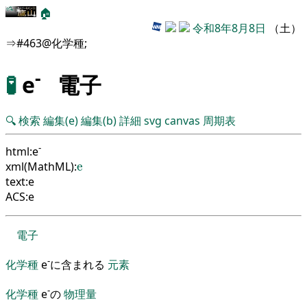
🏠
令和8年8月8日
（土）
⇒#463@化学種;
-
🧪
e
電子
🔍
検索
編集(e)
編集(b)
詳細
svg
canvas
周期表
-
html:e
e
xml(MathML):
e
text:e
ACS:e
電子
-
化学種
e
に含まれる
元素
-
化学種
e
の
物理量