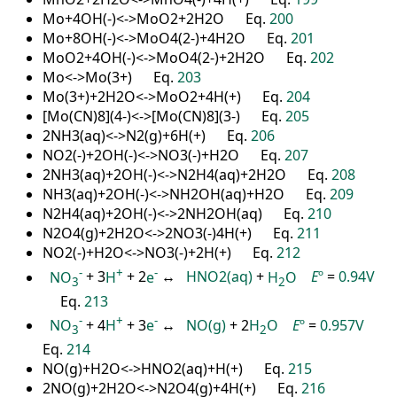
Mo+4OH(-)<->MoO2+2H2O Eq.
200
Mo+8OH(-)<->MoO4(2-)+4H2O Eq.
201
MoO2+4OH(-)<->MoO4(2-)+2H2O Eq.
202
Mo<->Mo(3+) Eq.
203
Mo(3+)+2H2O<->MoO2+4H(+) Eq.
204
[Mo(CN)8](4-)<->[Mo(CN)8](3-) Eq.
205
2NH3(aq)<->N2(g)+6H(+) Eq.
206
NO2(-)+2OH(-)<->NO3(-)+H2O Eq.
207
2NH3(aq)+2OH(-)<->N2H4(aq)+2H2O Eq.
208
NH3(aq)+2OH(-)<->NH2OH(aq)+H2O Eq.
209
N2H4(aq)+2OH(-)<->2NH2OH(aq) Eq.
210
N2O4(g)+2H2O<->2NO3(-)4H(+) Eq.
211
NO2(-)+H2O<->NO3(-)+2H(+) Eq.
212
-
+
-
NO
+ 3
H
+ 2
e
↔
HNO2(aq)
+
H
O
E
º
=
0.94V
3
2
Eq.
213
-
+
-
NO
+ 4
H
+ 3
e
↔
NO(g)
+ 2
H
O
E
º
=
0.957V
3
2
Eq.
214
NO(g)+H2O<->HNO2(aq)+H(+) Eq.
215
2NO(g)+2H2O<->N2O4(g)+4H(+) Eq.
216