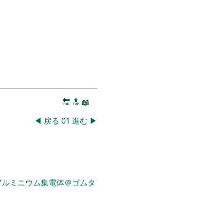
🔚
🔝
📖
◀
戻る
01
進む
▶
アルミニウム集電体＠ゴムタ