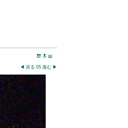
🔚
🔝
📖
◀
戻る
05
進む
▶