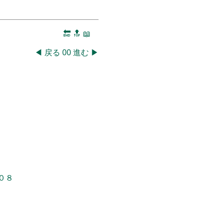
🔚
🔝
📖
◀
戻る
00
進む
▶
０８