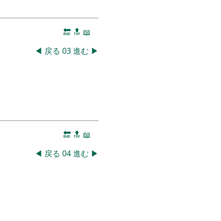
🔚
🔝
📖
◀
戻る
03
進む
▶
🔚
🔝
📖
◀
戻る
04
進む
▶