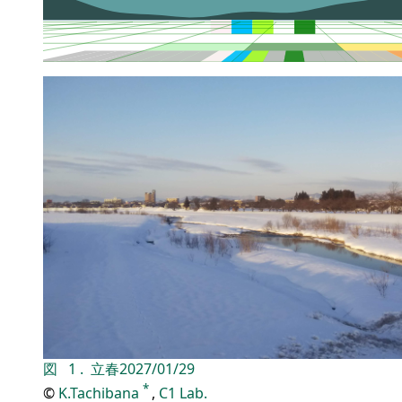
図
1
.
立春
2027/01/29
*
©
K.Tachibana
,
C1 Lab.