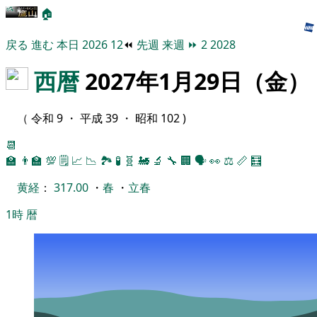
🏠
戻る
進む
本日
2026
12
⏪
先週
来週
⏩
2
2028
西暦
2027年1月29日（金）
（ 令和 9 ・ 平成 39 ・ 昭和 102 )
📆
🏫
👨‍🏫
💯
🗒️
📈
📉
🏞
🧪
🧬
🚂
🔬
🔧
🏢
🗣️
👀
⚖️
📏
🧮
黄経
：
317.00
・
春
・
立春
1時
暦