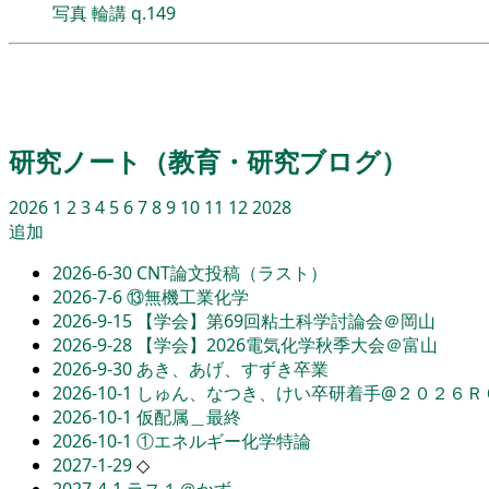
写真
輪講
q.149
研究ノート（教育・研究ブログ）
2026
1
2
3
4
5
6
7
8
9
10
11
12
2028
追加
2026-6-30
CNT論文投稿（ラスト）
2026-7-6
⑬無機工業化学
2026-9-15
【学会】第69回粘土科学討論会＠岡山
2026-9-28
【学会】2026電気化学秋季大会＠富山
2026-9-30
あき、あげ、すずき卒業
2026-10-1
しゅん、なつき、けい卒研着手@２０２６Ｒ
2026-10-1
仮配属＿最終
2026-10-1
①エネルギー化学特論
2027-1-29
◇
2027-4-1
ラス１＠かず