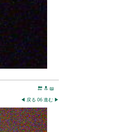
🔚
🔝
📖
◀
戻る
06
進む
▶