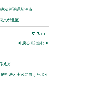
の家＠新潟県新潟市
東京都北区
🔚
🔝
📖
◀
戻る
02
進む
▶
考え方
・解析法と実践に向けたポイ