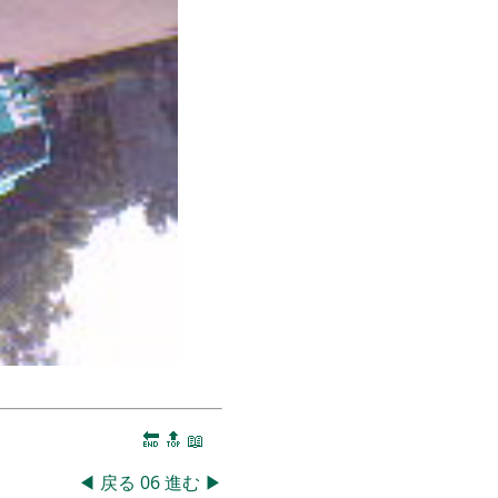
🔚
🔝
📖
◀
戻る
06
進む
▶