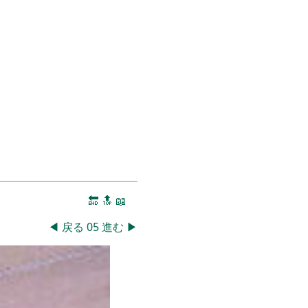
🔚
🔝
📖
◀
戻る
05
進む
▶