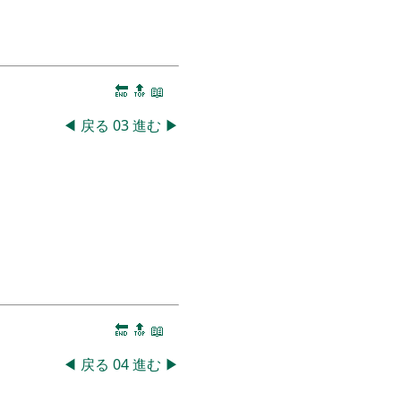
🔚
🔝
📖
◀
戻る
03
進む
▶
🔚
🔝
📖
◀
戻る
04
進む
▶