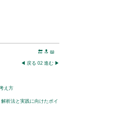
🔚
🔝
📖
◀
戻る
02
進む
▶
考え方
・解析法と実践に向けたポイ