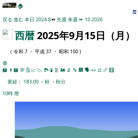
🏠
戻る
進む
本日
2024
8
⏪
先週
来週
⏩
10
2026
西暦
2025年9月15日（月）
（ 令和 7 ・ 平成 37 ・ 昭和 100 )
📆
🏫
👨‍🏫
💯
🗒️
📈
📉
🏞
🧪
🧬
🚂
🔬
🔧
🏢
🗣️
👀
⚖️
📏
🧮
黄経
：
183.00
・
秋
・
秋分
10時
暦