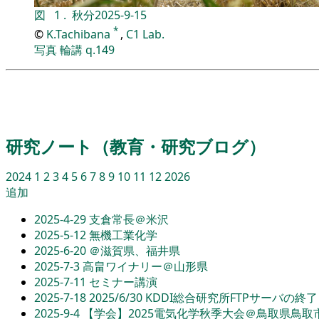
図
1
.
秋分
2025-9-15
*
©
K.Tachibana
,
C1 Lab.
写真
輪講
q.149
研究ノート（教育・研究ブログ）
2024
1
2
3
4
5
6
7
8
9
10
11
12
2026
追加
2025-4-29
支倉常長＠米沢
2025-5-12
無機工業化学
2025-6-20
＠滋賀県、福井県
2025-7-3
高畠ワイナリー＠山形県
2025-7-11
セミナー講演
2025-7-18
2025/6/30 KDDI総合研究所FTPサーバの終了
2025-9-4
【学会】2025電気化学秋季大会＠鳥取県鳥取