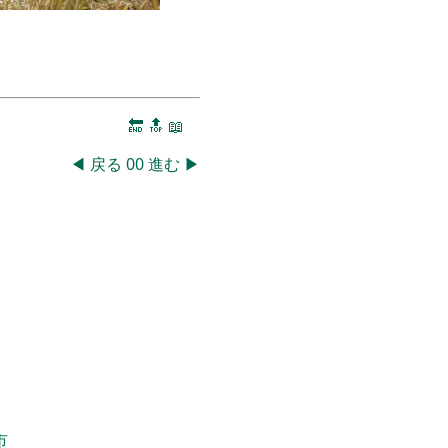
🔚
🔝
📖
◀
戻る
00
進む
▶
市