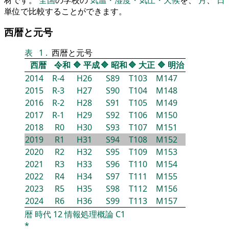
単位で比較することができます。
西暦と元号
表
1
.
西暦と元号
西暦
令和
🔷
平成
🔷
昭和
🔷
大正
🔷
明治
2014
R-4
H26
S89
T103
M147
2015
R-3
H27
S90
T104
M148
2016
R-2
H28
S91
T105
M149
2017
R-1
H29
S92
T106
M150
2018
R0
H30
S93
T107
M151
2019
R1
H31
S94
T108
M152
2020
R2
H32
S95
T109
M153
2021
R3
H33
S96
T110
M154
2022
R4
H34
S97
T111
M155
2023
R5
H35
S98
T112
M156
2024
R6
H36
S99
T113
M157
暦
時代
12
情報処理概論
C1
*