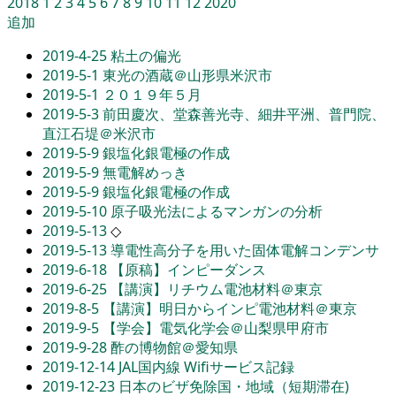
2018
1
2
3
4
5
6
7
8
9
10
11
12
2020
追加
2019-4-25
粘土の偏光
2019-5-1
東光の酒蔵＠山形県米沢市
2019-5-1
２０１９年５月
2019-5-3
前田慶次、堂森善光寺、細井平洲、普門院、
直江石堤＠米沢市
2019-5-9
銀塩化銀電極の作成
2019-5-9
無電解めっき
2019-5-9
銀塩化銀電極の作成
2019-5-10
原子吸光法によるマンガンの分析
2019-5-13
◇
2019-5-13
導電性高分子を用いた固体電解コンデンサ
2019-6-18
【原稿】インピーダンス
2019-6-25
【講演】リチウム電池材料＠東京
2019-8-5
【講演】明日からインピ電池材料＠東京
2019-9-5
【学会】電気化学会＠山梨県甲府市
2019-9-28
酢の博物館＠愛知県
2019-12-14
JAL国内線 Wifiサービス記録
2019-12-23
日本のビザ免除国・地域（短期滞在)