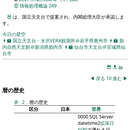
⑫
情報処理概論
249
暦
は、国立天文台で提案され、内閣総理大臣が承認しま
す。
今日の星空
👨‍🏫
国立天文台・水沢VERA観測所＠岩手県奥州市
👨‍🏫
胎
内自然天文館＠新潟県胎内市
👨‍🏫
仙台市天文台＠宮城県仙
台市
🔚
🔝
📖
◀
戻る
10
進む
▶
暦の歴史
表
2
.
暦の歴史
区分
日本
世界
0000 SQL Server
datetime2
拡張日
付型
で遡れる日