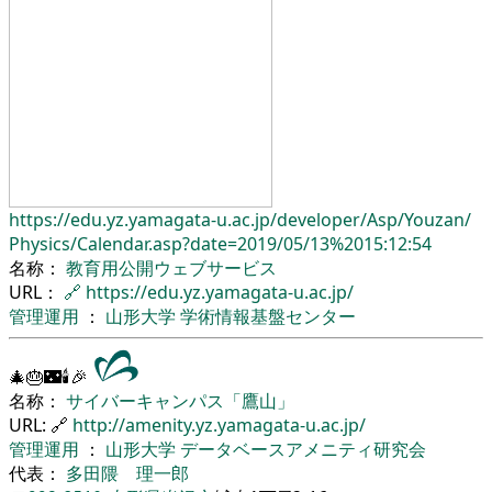
https://edu.yz.yamagata-u.ac.jp/
developer/
Asp/
Youzan/
Physics/
Calendar.asp?date=2019/05/13%2015:12:54
名称：
教育用公開ウェブサービス
URL：
🔗
https://edu.yz.yamagata-u.ac.jp/
管理運用
：
山形大学
学術情報基盤センター
🎄🎂🌃🕯🎉
名称：
サイバーキャンパス「鷹山」
URL: 🔗
http://amenity.yz.yamagata-u.ac.jp/
管理運用
：
山形大学
データベースアメニティ研究会
代表：
多田隈 理一郎