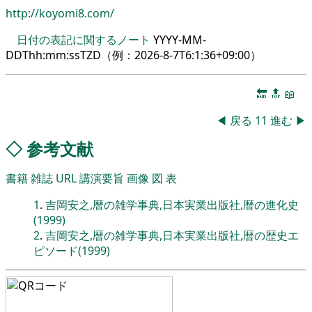
http://koyomi8.com/
日付の表記に関するノート
YYYY-MM-
DDThh:mm:ssTZD（例：
2026-8-7T6:1:36+09:00
）
🔚
🔝
📖
◀
戻る
11
進む
▶
◇
参考文献
書籍
雑誌
URL
講演要旨
画像
図
表
1
.
吉岡安之,暦の雑学事典,日本実業出版社,暦の進化史
(1999)
2
.
吉岡安之,暦の雑学事典,日本実業出版社,暦の歴史エ
ピソード(1999)