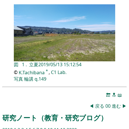
図
1
.
立夏
2019/05/13 15:12:54
*
©
K.Tachibana
,
C1 Lab.
写真
輪講
q.149
🔚
🔝
📖
◀
戻る
00
進む
▶
研究ノート（教育・研究ブログ）