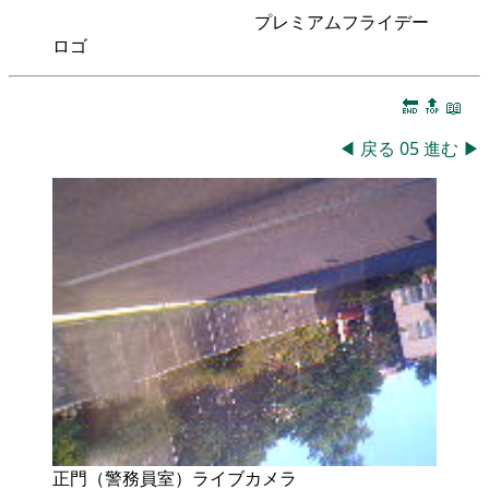
プレミアムフライデー
ロゴ
🔚
🔝
📖
◀
戻る
05
進む
▶
正門（警務員室）ライブカメラ