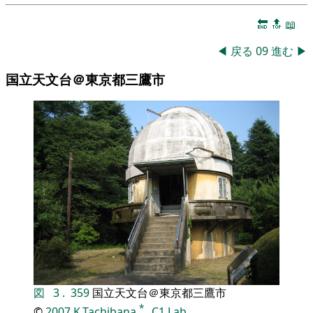
🔚
🔝
📖
◀
戻る
09
進む
▶
国立天文台＠東京都三鷹市
図
3
.
359
国立天文台＠東京都三鷹市
*
©
2007
K.Tachibana
,
C1 Lab.