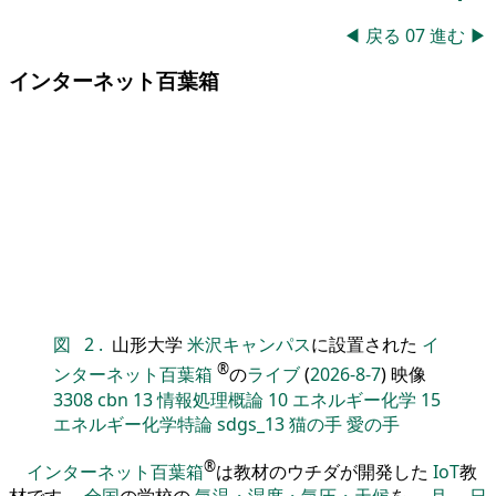
◀
戻る
07
進む
▶
インターネット百葉箱
図
2
.
山形大学
米沢キャンパス
に設置された
イ
®
ンターネット百葉箱
の
ライブ
(
2026-8-7
) 映像
3308
cbn
13
情報処理概論
10
エネルギー化学
15
エネルギー化学特論
sdgs_13
猫の手
愛の手
®
インターネット百葉箱
は教材のウチダが開発した
IoT
教
材です。
全国
の学校の
気温・湿度・気圧・天候
を、
月
、
日