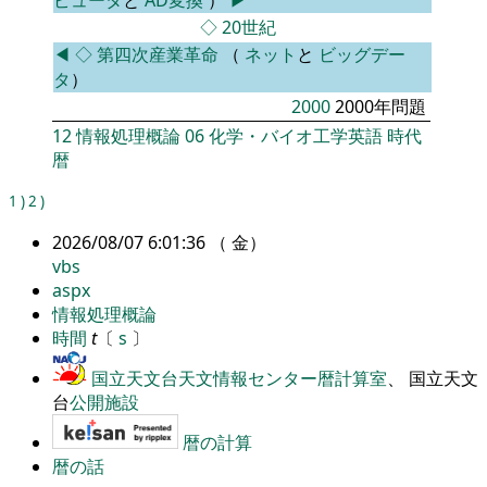
◇
20世紀
◀
◇
第四次産業革命
（
ネット
と
ビッグデー
タ
）
2000
2000年問題
12
情報処理概論
06
化学・バイオ工学英語
時代
暦
1
)
2
)
2026/08/07 6:01:36 （ 金）
vbs
aspx
情報処理概論
時間
t
〔
s
〕
国立天文台天文情報センター暦計算室
、 国立天文
台
公開施設
暦の計算
暦の話