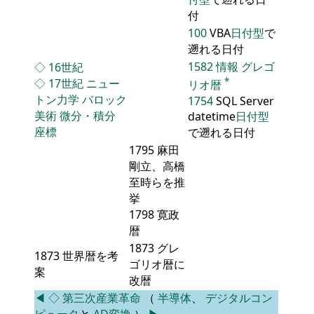
付
100
VBA
日付型
で
遡れる日付
1582
情報
グレゴ
◇
16世紀
*
◇
17世紀
ニュー
リオ暦
トン力学
バロック
1754
SQL Server
美術
微分・積分
datetime
日付型
座標
で遡れる日付
1795 麻田
剛立、高橋
至時らを推
挙
1798 寛政
暦
1873 グレ
1873 世界暦を考
ゴリオ暦に
案
改暦
◀
◇
第三次産業革命
（
半導体
、
デジタルコン
ピュータ
と
AD変換
）
▶