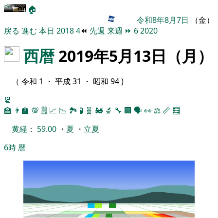
🏠
令和8年8月7日
（金）
戻る
進む
本日
2018
4
⏪
先週
来週
⏩
6
2020
西暦
2019年5月13日（月）
（ 令和 1 ・ 平成 31 ・ 昭和 94 )
📆
🏫
👨‍🏫
💯
🗒️
📈
📉
🏞
🧪
🧬
🚂
🔬
🔧
🏢
🗣️
👀
⚖️
📏
🧮
黄経
：
59.00
・
夏
・
立夏
6時
暦