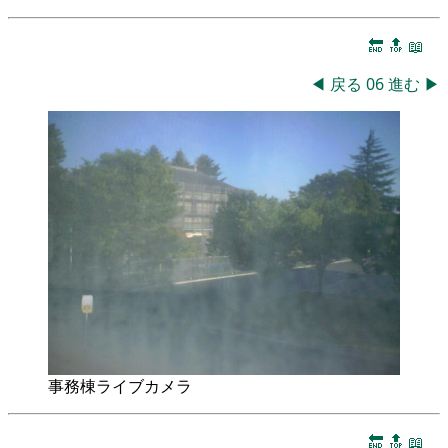
🔚
🔝
📖
◀
戻る
06
進む
▶
事務棟ライブカメラ
🔚
🔝
📖