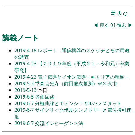
🔚
🔝
📖
◀
戻る
01
進む
▶
講義ノート
2019-4-18
レポート 通信機器のスケッチとその用途
の調査
2019-4-23
【２０１９年度（平成３１・令和元）卒業
研究】
2019-4-23
電子伝導とイオン伝導－キャリアの種類－
2019-5-3
堂森善光寺（前田慶次墓所）＠米沢市
2019-5-13
本日
2019-6-5
等価回路
2019-6-7
分極曲線とポテンショガルバノスタット
2019-6-7
サイクリックボルタンメトリーと電位掃引速
度
2019-6-7
交流インピーダンス法