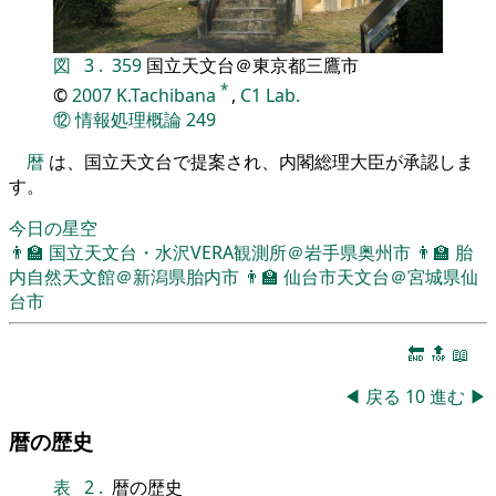
図
3
.
359
国立天文台＠東京都三鷹市
*
©
2007
K.Tachibana
,
C1 Lab.
⑫
情報処理概論
249
暦
は、国立天文台で提案され、内閣総理大臣が承認しま
す。
今日の星空
👨‍🏫
国立天文台・水沢VERA観測所＠岩手県奥州市
👨‍🏫
胎
内自然天文館＠新潟県胎内市
👨‍🏫
仙台市天文台＠宮城県仙
台市
🔚
🔝
📖
◀
戻る
10
進む
▶
暦の歴史
表
2
.
暦の歴史