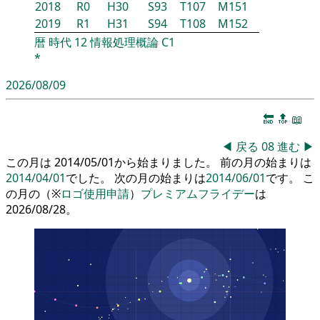
2018
R0
H30
S93
T107
M151
2019
R1
H31
S94
T108
M152
暦
時代
12
情報処理概論
C1
*
2026/08/09
🔚
🔝
📖
◀
戻る
08
進む
▶
この月は 2014/05/01から始まりました。 前の月の始まりは
2014/04/01
でした。 次の月の始まりは
2014/06/01
です。 こ
の月の（※
ロゴ使用申請
）
プレミアムフライデー
は
2026/08/28。