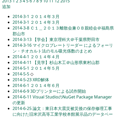
2013
1
2
3
4
5
6
7
8
9
10
11
12
2015
追加
2014-3-1
２０１４年３月
2014-3-1
２０１４年３月
2014-3-8
Ｃ１＿２０１３離散会兼ＯＢ親睦会＠福島県
郡山市
2014-3-13
【学会】東京理科大＠千葉県野田市
2014-3-16
マイクロプレートリーダー によるフォーリ
ン・チオカルト法のモル吸光係数のまとめ
2014-4-1
２０１４年４月
2014-4-11
【見学】杉山木工＠山形県東村山郡
2014-5-1
２０１４年５月
2014-5-5
◇
2014-5-23
XRD解体
2014-6-1
２０１４年６月
2014-6-9
3Dプリンターによる試作開始
2014-6-11
Visual StudioのNuGet Package Manager
の更新
2014-6-25
論文：東日本大震災被災後の保存修理工事
に向けた旧米沢高等工業学校本館展示品のデータベー