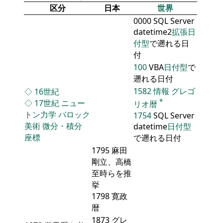
区分
日本
世界
0000 SQL Server
datetime2
拡張日
付型
で遡れる日
付
100
VBA
日付型
で
遡れる日付
1582
情報
グレゴ
◇
16世紀
*
◇
17世紀
ニュー
リオ暦
トン力学
バロック
1754
SQL Server
美術
微分・積分
datetime
日付型
座標
で遡れる日付
1795 麻田
剛立、高橋
至時らを推
挙
1798 寛政
暦
1873 グレ