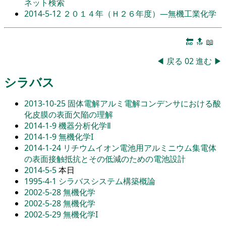
ネット検索
2014-5-12
２０１４年（Ｈ２６年度）―無機工業化学
🔚
🔝
📖
◀
戻る
02
進む
▶
シラバス
2013-10-25
固体電解アルミ電解コンデンサにおける酸
化皮膜の表面欠陥の理解
2014-1-9
機器分析化学Ⅱ
2014-1-9
無機化学I
2014-1-24
リチウムイオン電池用アルミニウム集電体
の表面接触抵抗とその低減のための電池設計
2014-5-5
本日
1995-4-1
シラバスシステム構築概論
2002-5-28
無機化学
2002-5-28
無機化学
2002-5-29
無機化学I