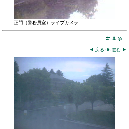
正門（警務員室）ライブカメラ
🔚
🔝
📖
◀
戻る
06
進む
▶