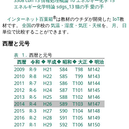
3308
cbn
13
情報処理概論
10
エネルギー化学
15
エネルギー化学特論
sdgs_13
猫の手
愛の手
®
インターネット百葉箱
は教材のウチダが開発した
IoT
教
材です。
全国
の学校の
気温・湿度・気圧・天候
を、
月
、
日
単位で比較することができます。
西暦と元号
表
1
.
西暦と元号
西暦
令和
🔷
平成
🔷
昭和
🔷
大正
🔷
明治
2009
R-9
H21
S84
T98
M142
2010
R-8
H22
S85
T99
M143
2011
R-7
H23
S86
T100
M144
2012
R-6
H24
S87
T101
M145
2013
R-5
H25
S88
T102
M146
2014
R-4
H26
S89
T103
M147
2015
R-3
H27
S90
T104
M148
2016
R-2
H28
S91
T105
M149
2017
R-1
H29
S92
T106
M150