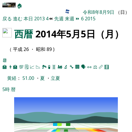
🏠
令和8年8月9日
（日）
戻る
進む
本日
2013
4
⏪
先週
来週
⏩
6
2015
西暦
2014年5月5日（月）
（ 平成 26 ・ 昭和 89 )
📆
🏫
👨‍🏫
💯
🗒️
📈
📉
🏞
🧪
🧬
🚂
🔬
🔧
🏢
🗣️
👀
⚖️
📏
🧮
黄経
：
51.00
・
夏
・
立夏
5時
暦