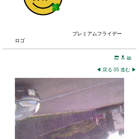
プレミアムフライデー
ロゴ
🔚
🔝
📖
◀
戻る
05
進む
▶