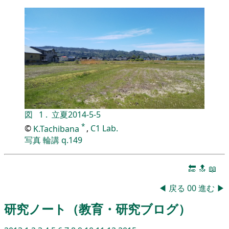
図
1
.
立夏
2014-5-5
*
©
K.Tachibana
,
C1 Lab.
写真
輪講
q.149
🔚
🔝
📖
◀
戻る
00
進む
▶
研究ノート（教育・研究ブログ）