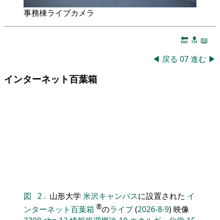
事務棟ライブカメラ
🔚
🔝
📖
◀
戻る
07
進む
▶
インターネット百葉箱
図
2
.
山形大学
米沢キャンパス
に設置された
イ
®
ンターネット百葉箱
の
ライブ
(
2026-8-9
) 映像