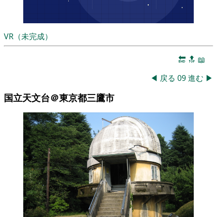
VR（未完成）
🔚
🔝
📖
◀
戻る
09
進む
▶
国立天文台＠東京都三鷹市