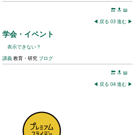
🔚
🔝
📖
◀
戻る
03
進む
▶
学会・イベント
表示できない？
講義
教育・研究
ブログ
🔚
🔝
📖
◀
戻る
04
進む
▶