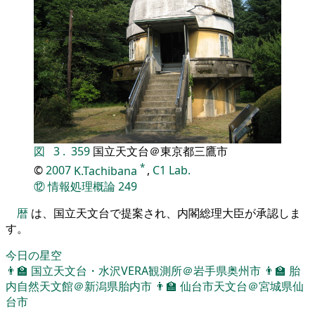
図
3
.
359
国立天文台＠東京都三鷹市
*
©
2007
K.Tachibana
,
C1 Lab.
⑫
情報処理概論
249
暦
は、国立天文台で提案され、内閣総理大臣が承認しま
す。
今日の星空
👨‍🏫
国立天文台・水沢VERA観測所＠岩手県奥州市
👨‍🏫
胎
内自然天文館＠新潟県胎内市
👨‍🏫
仙台市天文台＠宮城県仙
台市