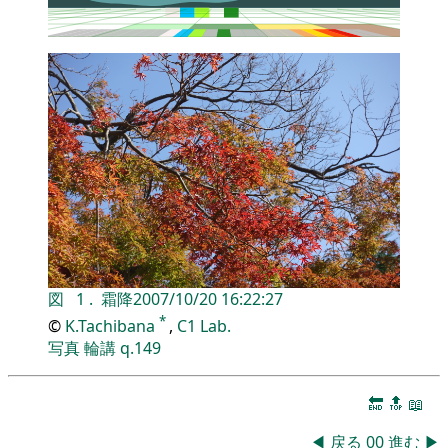
図
1
.
霜降
2007/10/20 16:22:27
*
©
K.Tachibana
,
C1 Lab.
写真
輪講
q.149
🔚
🔝
📖
◀
戻る
00
進む
▶