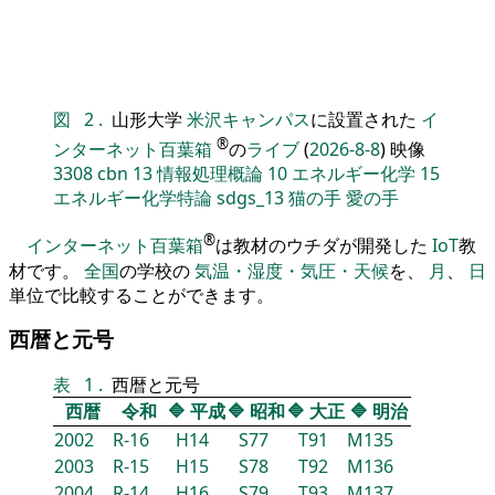
図
2
.
山形大学
米沢キャンパス
に設置された
イ
®
ンターネット百葉箱
の
ライブ
(
2026-8-8
) 映像
3308
cbn
13
情報処理概論
10
エネルギー化学
15
エネルギー化学特論
sdgs_13
猫の手
愛の手
®
インターネット百葉箱
は教材のウチダが開発した
IoT
教
材です。
全国
の学校の
気温・湿度・気圧・天候
を、
月
、
日
単位で比較することができます。
西暦と元号
表
1
.
西暦と元号
西暦
令和
🔷
平成
🔷
昭和
🔷
大正
🔷
明治
2002
R-16
H14
S77
T91
M135
2003
R-15
H15
S78
T92
M136
2004
R-14
H16
S79
T93
M137