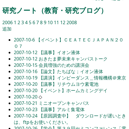
研究ノート（教育・研究ブログ）
2006
1
2
3
4
5
6
7
8
9
10
11
12
2008
追加
2007-10-6
【イベント】ＣＥＡＴＥＣＪＡＰＡＮ２０
０７
2007-10-12
【議事】イオン液体
2007-10-12
おきたま夢未来キャンパストーク
2007-10-15
会員増強のための講演会
2007-10-16
【論文】たちばな；イオン液体
2007-10-19
【講演】インピーダンス＿情報機構＠東京
2007-10-20
【議事】リチウムヨウ素電池
2007-10-20
【イベント】ホームカミングデイ
2007-10-20
◇
2007-10-21
ミニオープンキャンパス
2007-10-23
【議事】アルミ集電体
2007-10-24
【原因調査中】 ダウンロードが遅いとき
は、ftpをお使いください。
2007-10-26
【学会】第３９回セミコンファレンス「電