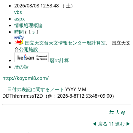
2026/08/08 12:53:48 （ 土）
vbs
aspx
情報処理概論
時間
t
〔
s
〕
国立天文台天文情報センター暦計算室
、 国立天文
台
公開施設
暦の計算
暦の話
http://koyomi8.com/
日付の表記に関するノート
YYYY-MM-
DDThh:mm:ssTZD（例：
2026-8-8T12:53:48+09:00
）
🔚
🔝
📖
◀
戻る
11
進む
▶