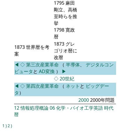
1795 麻田
剛立、高橋
至時らを推
挙
1798 寛政
暦
1873 グレ
1873 世界暦を考
ゴリオ暦に
案
改暦
◀
◇
第三次産業革命
（
半導体
、
デジタルコン
ピュータ
と
AD変換
）
▶
◇
20世紀
◀
◇
第四次産業革命
（
ネット
と
ビッグデー
タ
）
2000
2000年問題
12
情報処理概論
06
化学・バイオ工学英語
時代
暦
1
)
2
)