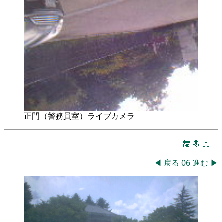
正門（警務員室）ライブカメラ
🔚
🔝
📖
◀
戻る
06
進む
▶