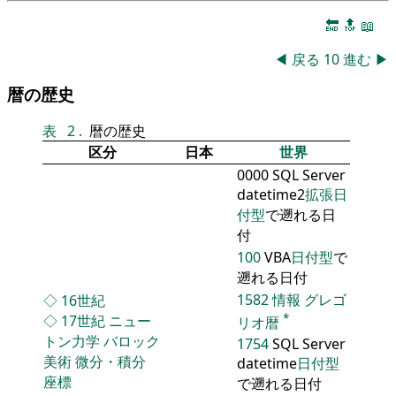
🔚
🔝
📖
◀
戻る
10
進む
▶
暦の歴史
表
2
.
暦の歴史
区分
日本
世界
0000 SQL Server
datetime2
拡張日
付型
で遡れる日
付
100
VBA
日付型
で
遡れる日付
1582
情報
グレゴ
◇
16世紀
*
◇
17世紀
ニュー
リオ暦
トン力学
バロック
1754
SQL Server
美術
微分・積分
datetime
日付型
座標
で遡れる日付