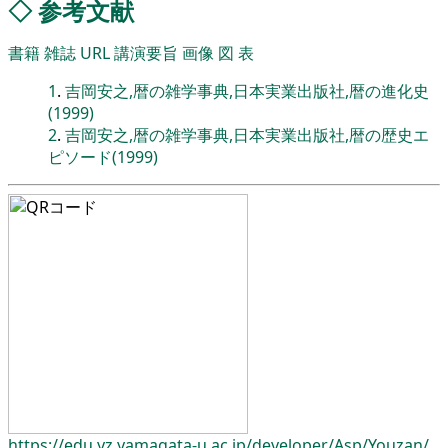
◇
参考文献
書籍
雑誌
URL
講演要旨
画像
図
表
1
.
吉岡安之,暦の雑学事典,日本実業出版社,暦の進化史
(1999)
2
.
吉岡安之,暦の雑学事典,日本実業出版社,暦の歴史エ
ピソード(1999)
https://edu.yz.yamagata-u.ac.jp/
developer/
Asp/
Youzan/