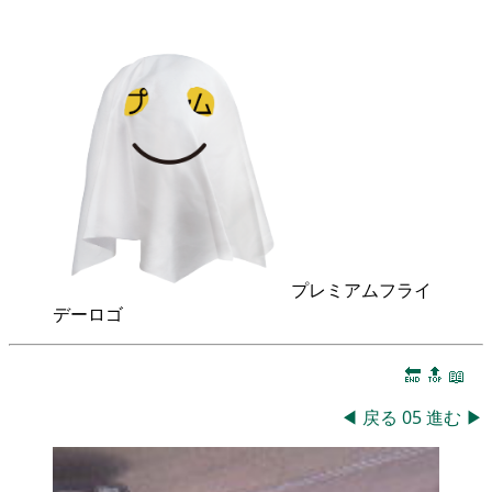
プレミアムフライ
デーロゴ
🔚
🔝
📖
◀
戻る
05
進む
▶