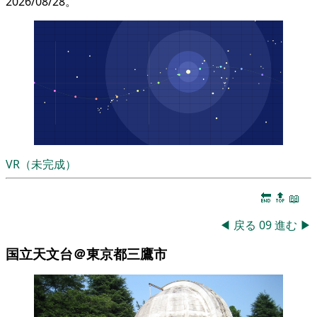
2026/08/28。
VR（未完成）
🔚
🔝
📖
◀
戻る
09
進む
▶
国立天文台＠東京都三鷹市