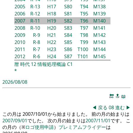
2005
R-13
H17
S80
T94
M138
2006
R-12
H18
S81
T95
M139
2007
R-11
H19
S82
T96
M140
2008
R-10
H20
S83
T97
M141
2009
R-9
H21
S84
T98
M142
2010
R-8
H22
S85
T99
M143
2011
R-7
H23
S86
T100
M144
2012
R-6
H24
S87
T101
M145
暦
時代
12
情報処理概論
C1
*
2026/08/08
🔚
🔝
📖
◀
戻る
08
進む
▶
この月は 2007/10/01から始まりました。 前の月の始まりは
2007/09/01
でした。 次の月の始まりは
2007/11/01
です。 こ
の月の（※
ロゴ使用申請
）
プレミアムフライデー
は