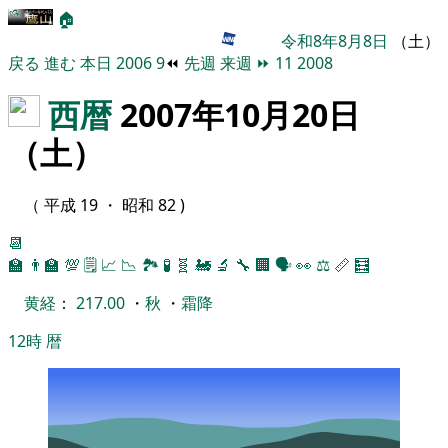
🏠
令和8年8月8日
（土）
戻る
進む
本日
2006
9
⏪
先週
来週
⏩
11
2008
西暦
2007年10月20日
（土）
（ 平成 19 ・ 昭和 82 )
📆
🏫
👨‍🏫
💯
🗒️
📈
📉
🏞
🧪
🧬
🚂
🔬
🔧
🏢
🗣️
👀
⚖️
📏
🧮
黄経
：
217.00
・
秋
・
霜降
12時
暦