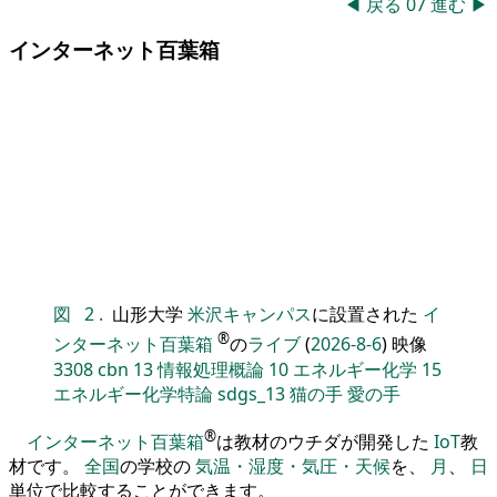
◀
戻る
07
進む
▶
インターネット百葉箱
図
2
.
山形大学
米沢キャンパス
に設置された
イ
®
ンターネット百葉箱
の
ライブ
(
2026-8-6
) 映像
3308
cbn
13
情報処理概論
10
エネルギー化学
15
エネルギー化学特論
sdgs_13
猫の手
愛の手
®
インターネット百葉箱
は教材のウチダが開発した
IoT
教
材です。
全国
の学校の
気温・湿度・気圧・天候
を、
月
、
日
単位で比較することができます。