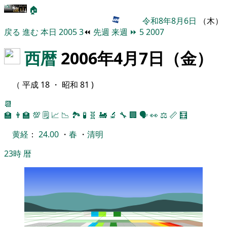
🏠
令和8年8月6日
（木）
戻る
進む
本日
2005
3
⏪
先週
来週
⏩
5
2007
西暦
2006年4月7日（金）
（ 平成 18 ・ 昭和 81 )
📆
🏫
👨‍🏫
💯
🗒️
📈
📉
🏞
🧪
🧬
🚂
🔬
🔧
🏢
🗣️
👀
⚖️
📏
🧮
黄経
：
24.00
・
春
・
清明
23時
暦