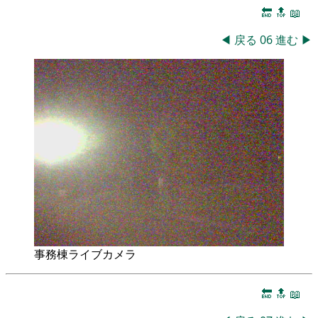
🔚
🔝
📖
◀
戻る
06
進む
▶
事務棟ライブカメラ
🔚
🔝
📖