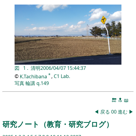
図
1
.
清明
2006/04/07 15:44:37
*
©
K.Tachibana
,
C1 Lab.
写真
輪講
q.149
🔚
🔝
📖
◀
戻る
00
進む
▶
研究ノート（教育・研究ブログ）