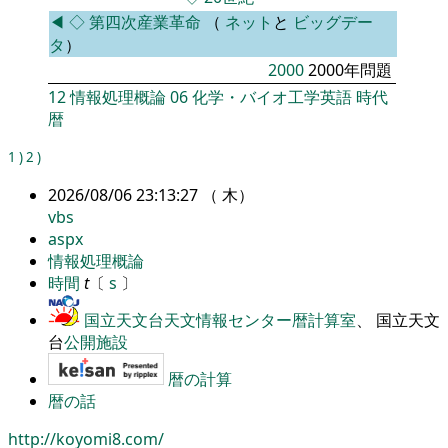
◀
◇
第四次産業革命
（
ネット
と
ビッグデー
タ
）
2000
2000年問題
12
情報処理概論
06
化学・バイオ工学英語
時代
暦
1
)
2
)
2026/08/06 23:13:27 （ 木）
vbs
aspx
情報処理概論
時間
t
〔
s
〕
国立天文台天文情報センター暦計算室
、 国立天文
台
公開施設
暦の計算
暦の話
http://koyomi8.com/