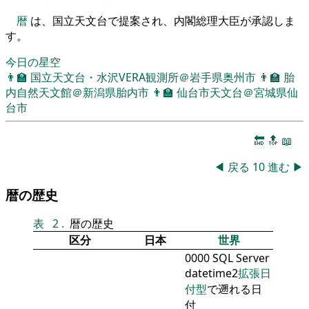
暦
は、国立天文台で提案され、内閣総理大臣が承認しま
す。
今日の星空
👨‍🏫
国立天文台・水沢VERA観測所＠岩手県奥州市
👨‍🏫
胎
内自然天文館＠新潟県胎内市
👨‍🏫
仙台市天文台＠宮城県仙
台市
🔚
🔝
📖
◀
戻る
10
進む
▶
暦の歴史
表
2
.
暦の歴史
区分
日本
世界
0000 SQL Server
datetime2
拡張日
付型
で遡れる日
付