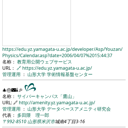
https://edu.yz.yamagata-u.ac.jp/
developer/
Asp/
Youzan/
Physics/
Calendar.asp?date=2006/04/07%2015:44:37
名称：
教育用公開ウェブサービス
URL：
🔗
https://edu.yz.yamagata-u.ac.jp/
管理運用
：
山形大学
学術情報基盤センター
🎄🎂🌃🕯🎉
名称：
サイバーキャンパス「鷹山」
URL: 🔗
http://amenity.yz.yamagata-u.ac.jp/
管理運用
：
山形大学
データベースアメニティ研究会
代表：
多田隈 理一郎
〒992-8510
山形県
米沢市
城南4丁目3-16