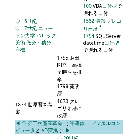
100
VBA
日付型
で
遡れる日付
1582
情報
グレゴ
◇
16世紀
*
◇
17世紀
ニュー
リオ暦
トン力学
バロック
1754
SQL Server
美術
微分・積分
datetime
日付型
座標
で遡れる日付
1795 麻田
剛立、高橋
至時らを推
挙
1798 寛政
暦
1873 グレ
1873 世界暦を考
ゴリオ暦に
案
改暦
◀
◇
第三次産業革命
（
半導体
、
デジタルコン
ピュータ
と
AD変換
）
▶
◇
20世紀