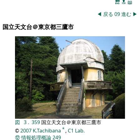
🔚
🔝
📖
◀
戻る
09
進む
▶
国立天文台＠東京都三鷹市
図
3
.
359
国立天文台＠東京都三鷹市
*
©
2007
K.Tachibana
,
C1 Lab.
⑫
情報処理概論
249