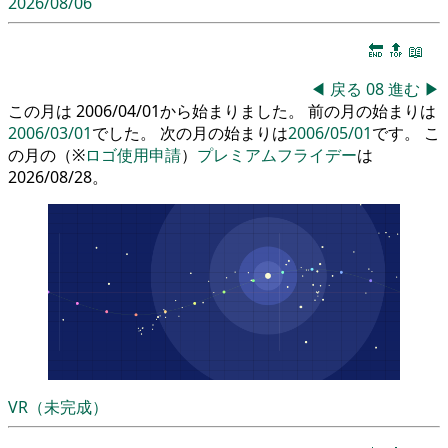
2026/08/06
🔚
🔝
📖
◀
戻る
08
進む
▶
この月は 2006/04/01から始まりました。 前の月の始まりは
2006/03/01
でした。 次の月の始まりは
2006/05/01
です。 こ
の月の（※
ロゴ使用申請
）
プレミアムフライデー
は
2026/08/28。
VR（未完成）