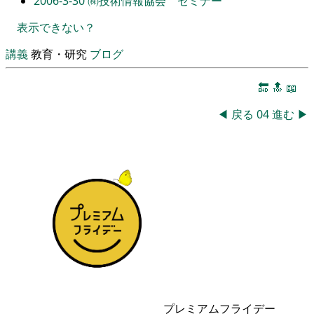
2006-3-30
㈱技術情報協会 セミナー
表示できない？
講義
教育・研究
ブログ
🔚
🔝
📖
◀
戻る
04
進む
▶
プレミアムフライデー