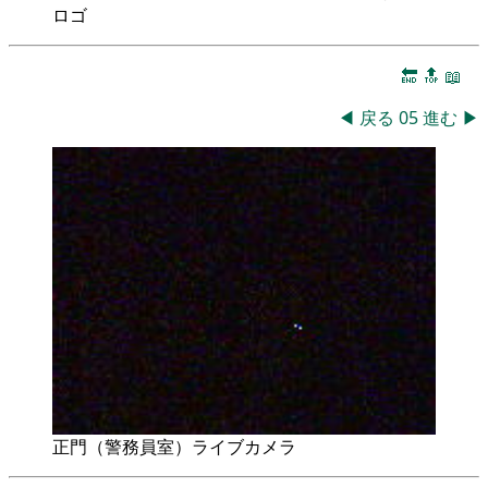
ロゴ
🔚
🔝
📖
◀
戻る
05
進む
▶
正門（警務員室）ライブカメラ