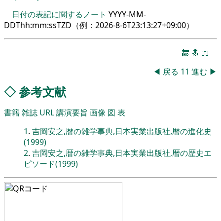
日付の表記に関するノート
YYYY-MM-
DDThh:mm:ssTZD（例：
2026-8-6T23:13:27+09:00
）
🔚
🔝
📖
◀
戻る
11
進む
▶
◇
参考文献
書籍
雑誌
URL
講演要旨
画像
図
表
1
.
吉岡安之,暦の雑学事典,日本実業出版社,暦の進化史
(1999)
2
.
吉岡安之,暦の雑学事典,日本実業出版社,暦の歴史エ
ピソード(1999)