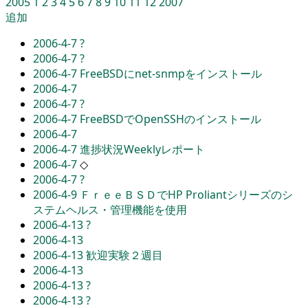
2005
1
2
3
4
5
6
7
8
9
10
11
12
2007
追加
2006-4-7
?
2006-4-7
?
2006-4-7
FreeBSDにnet-snmpをインストール
2006-4-7
2006-4-7
?
2006-4-7
FreeBSDでOpenSSHのインストール
2006-4-7
2006-4-7
進捗状況Weeklyレポート
2006-4-7
◇
2006-4-7
?
2006-4-9
ＦｒｅｅＢＳＤでHP Proliantシリーズのシ
ステムヘルス・管理機能を使用
2006-4-13
?
2006-4-13
2006-4-13
歓迎実験２週目
2006-4-13
2006-4-13
?
2006-4-13
?