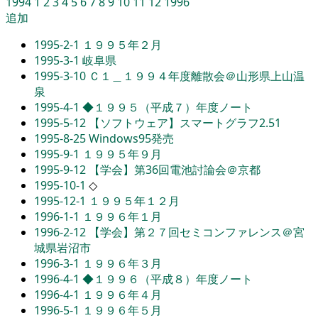
1994
1
2
3
4
5
6
7
8
9
10
11
12
1996
追加
1995-2-1
１９９５年２月
1995-3-1
岐阜県
1995-3-10
Ｃ１＿１９９４年度離散会＠山形県上山温
泉
1995-4-1
◆１９９５（平成７）年度ノート
1995-5-12
【ソフトウェア】スマートグラフ2.51
1995-8-25
Windows95発売
1995-9-1
１９９５年９月
1995-9-12
【学会】第36回電池討論会＠京都
1995-10-1
◇
1995-12-1
１９９５年１２月
1996-1-1
１９９６年１月
1996-2-12
【学会】第２７回セミコンファレンス＠宮
城県岩沼市
1996-3-1
１９９６年３月
1996-4-1
◆１９９６（平成８）年度ノート
1996-4-1
１９９６年４月
1996-5-1
１９９６年５月