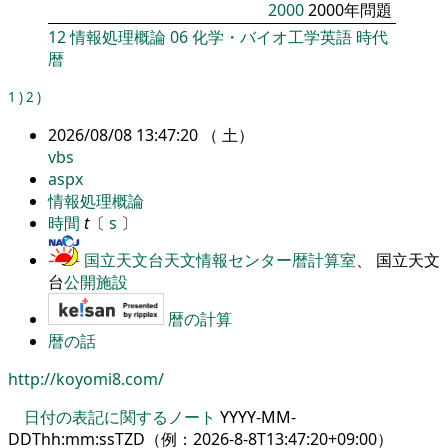
2000
2000年問題
12
情報処理概論
06
化学・バイオ工学英語
時代
暦
1
)
2
)
2026/08/08 13:47:20 （ 土）
vbs
aspx
情報処理概論
時間
t
〔
s
〕
国立天文台天文情報センター暦計算室
、 国立天文
台
公開施設
暦の計算
暦の話
http://koyomi8.com/
日付の表記に関するノート
YYYY-MM-
DDThh:mm:ssTZD（例：
2026-8-8T13:47:20+09:00
）