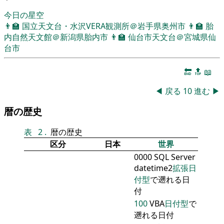
今日の星空
👨‍🏫
国立天文台・水沢VERA観測所＠岩手県奥州市
👨‍🏫
胎
内自然天文館＠新潟県胎内市
👨‍🏫
仙台市天文台＠宮城県仙
台市
🔚
🔝
📖
◀
戻る
10
進む
▶
暦の歴史
表
2
.
暦の歴史
区分
日本
世界
0000 SQL Server
datetime2
拡張日
付型
で遡れる日
付
100
VBA
日付型
で
遡れる日付