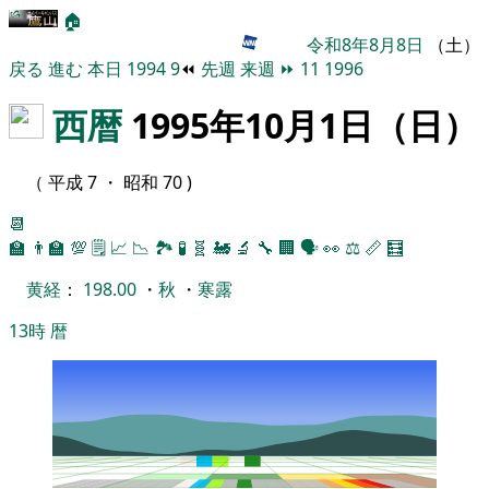
🏠
令和8年8月8日
（土）
戻る
進む
本日
1994
9
⏪
先週
来週
⏩
11
1996
西暦
1995年10月1日（日）
（ 平成 7 ・ 昭和 70 )
📆
🏫
👨‍🏫
💯
🗒️
📈
📉
🏞
🧪
🧬
🚂
🔬
🔧
🏢
🗣️
👀
⚖️
📏
🧮
黄経
：
198.00
・
秋
・
寒露
13時
暦