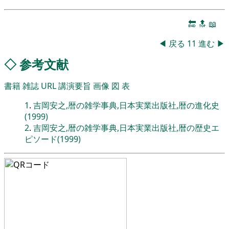
🔚
🔝
📖
◀
戻る
11
進む
▶
◇
参考文献
書籍
雑誌
URL
講演要旨
画像
図
表
1
.
吉岡安之,暦の雑学事典,日本実業出版社,暦の進化史
(1999)
2
.
吉岡安之,暦の雑学事典,日本実業出版社,暦の歴史エ
ピソード(1999)