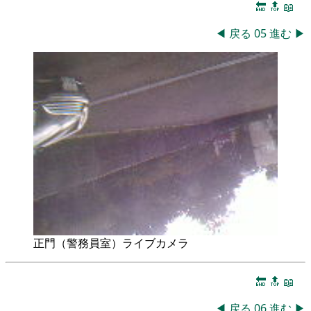
🔚
🔝
📖
◀
戻る
05
進む
▶
正門（警務員室）ライブカメラ
🔚
🔝
📖
◀
戻る
06
進む
▶