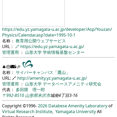
https://edu.yz.yamagata-u.ac.jp/
developer/
Asp/
Youzan/
Physics/
Calendar.asp?date=1995-10-1
名称：
教育用公開ウェブサービス
URL：
🔗
https://edu.yz.yamagata-u.ac.jp/
管理運用
：
山形大学
学術情報基盤センター
🎄🎂🌃🕯🎉
名称：
サイバーキャンパス「鷹山」
URL: 🔗
http://amenity.yz.yamagata-u.ac.jp/
管理運用
：
山形大学
データベースアメニティ研究会
代表：
多田隈 理一郎
〒992-8510
山形県
米沢市
城南4丁目3-16
Copyright ©1996-
2026
Databese Amenity Laboratory
of
Virtual Research Institute
,
Yamagata University
All