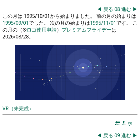
◀
戻る
08
進む
▶
この月は 1995/10/01から始まりました。 前の月の始まりは
1995/09/01
でした。 次の月の始まりは
1995/11/01
です。 こ
の月の（※
ロゴ使用申請
）
プレミアムフライデー
は
2026/08/28。
VR（未完成）
🔚
🔝
📖
◀
戻る
09
進む
▶