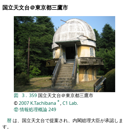
国立天文台＠東京都三鷹市
図
3
.
359
国立天文台＠東京都三鷹市
*
©
2007
K.Tachibana
,
C1 Lab.
⑫
情報処理概論
249
暦
は、国立天文台で提案され、内閣総理大臣が承認しま
す。