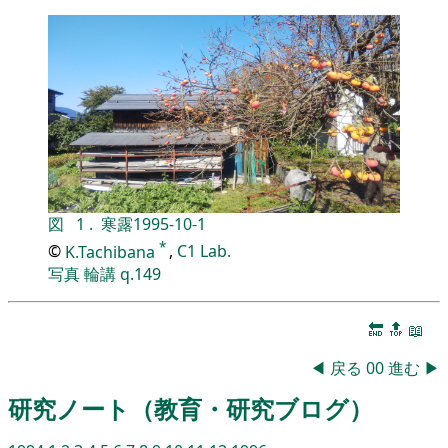
図
1
.
寒露
1995-10-1
*
©
K.Tachibana
,
C1 Lab.
写真
輪講
q.149
🔚
🔝
📖
◀
戻る
00
進む
▶
研究ノート（教育・研究ブログ）