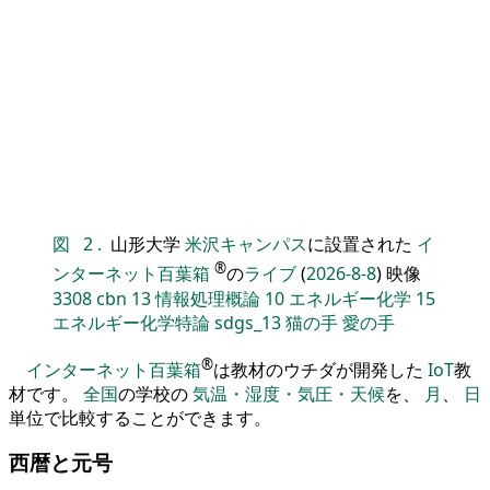
図
2
.
山形大学
米沢キャンパス
に設置された
イ
®
ンターネット百葉箱
の
ライブ
(
2026-8-8
) 映像
3308
cbn
13
情報処理概論
10
エネルギー化学
15
エネルギー化学特論
sdgs_13
猫の手
愛の手
®
インターネット百葉箱
は教材のウチダが開発した
IoT
教
材です。
全国
の学校の
気温・湿度・気圧・天候
を、
月
、
日
単位で比較することができます。
西暦と元号