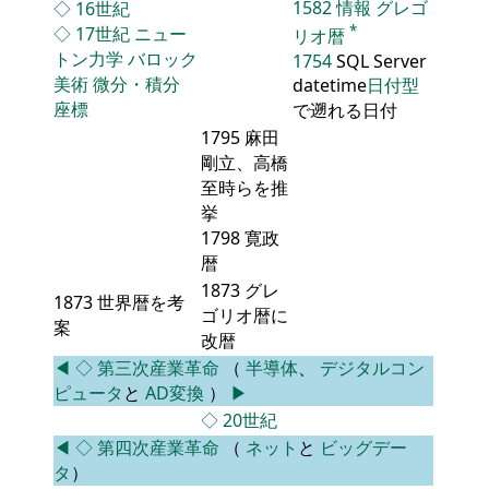
1582
情報
グレゴ
◇
16世紀
*
◇
17世紀
ニュー
リオ暦
トン力学
バロック
1754
SQL Server
美術
微分・積分
datetime
日付型
座標
で遡れる日付
1795 麻田
剛立、高橋
至時らを推
挙
1798 寛政
暦
1873 グレ
1873 世界暦を考
ゴリオ暦に
案
改暦
◀
◇
第三次産業革命
（
半導体
、
デジタルコン
ピュータ
と
AD変換
）
▶
◇
20世紀
◀
◇
第四次産業革命
（
ネット
と
ビッグデー
タ
）