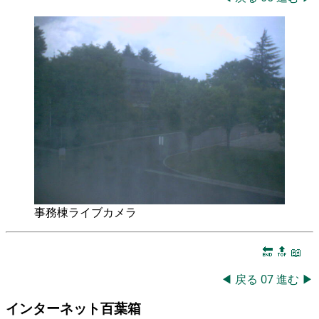
事務棟ライブカメラ
🔚
🔝
📖
◀
戻る
07
進む
▶
インターネット百葉箱