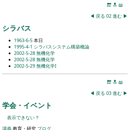
🔚
🔝
📖
◀
戻る
02
進む
▶
シラバス
1963-6-5
本日
1995-4-1
シラバスシステム構築概論
2002-5-28
無機化学
2002-5-28
無機化学
2002-5-29
無機化学I
🔚
🔝
📖
◀
戻る
03
進む
▶
学会・イベント
表示できない？
講義
教育・研究
ブログ