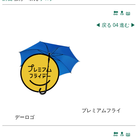
🔚
🔝
📖
◀
戻る
04
進む
▶
プレミアムフライ
デーロゴ
🔚
🔝
📖