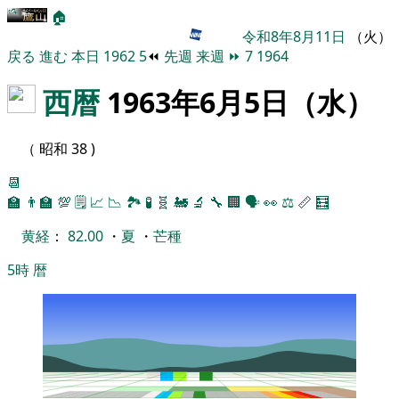
🏠
令和8年8月11日
（火）
戻る
進む
本日
1962
5
⏪
先週
来週
⏩
7
1964
西暦
1963年6月5日（水）
（ 昭和 38 )
📆
🏫
👨‍🏫
💯
🗒️
📈
📉
🏞
🧪
🧬
🚂
🔬
🔧
🏢
🗣️
👀
⚖️
📏
🧮
黄経
：
82.00
・
夏
・
芒種
5時
暦