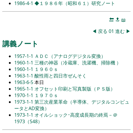
1986-4-1
◆１９８６年（昭和６１）研究ノート
🔚
🔝
📖
◀
戻る
01
進む
▶
講義ノート
1957-1-1
ＡＤＣ（アナログデジタル変換）
1960-1-1
三種の神器（冷蔵庫、洗濯機、掃除機 ）
1960-1-1
１９６０ｓ
1963-1-1
酸性雨と四日市ぜんそく
1963-6-5
本日
1965-1-1
オフセット印刷と写真製版（ＰＳ版）
1970-1-1
１９７０ｓ
1973-1-1
第三次産業革命（半導体、デジタルコンピュ
ータとAD変換）
1973-1-1
オイルショックｰ高度成長期の終焉－＠
1973（S48）