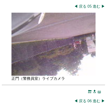
◀
戻る
05
進む
▶
正門（警務員室）ライブカメラ
🔚
🔝
📖
◀
戻る
06
進む
▶