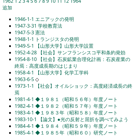
1962
1
2
3
4
5
6
7
8
9
10
11
12
1964
追加
1946-1-1
エニアックの発明
1947-3-31
学校教育法
1947-5-3
憲法
1948-1-1
トランジスタの発明
1949-5-1
【山形大学】山形大学設置
1952-4-28
【社会】サンフランシスコ平和条約発効
1954-8-10
【社会】石炭鉱業合理化計画：石炭産業の
終焉：高度成長期のはじまり
1958-4-1
【山形大学】化学工学科
1963-6-5
◇
1973-1-1
【社会】オイルショック：高度経済成長の終
焉
1981-4-1
◆１９８１（昭和５６年）年度ノート
1982-4-1
◆１９８２（昭和５７年）年度ノート
1983-4-1
◆１９８３年（昭和５８）年度ノート
1983-10-1
【論文】●光の反射と屈折を調べてみよう
1984-4-1
◆１９８４（昭和５９年）年度ノート
1985-4-1
◆１９８５年（昭和６０）研究ノート