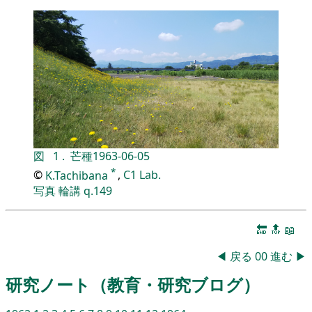
図
1
.
芒種
1963-06-05
*
©
K.Tachibana
,
C1 Lab.
写真
輪講
q.149
🔚
🔝
📖
◀
戻る
00
進む
▶
研究ノート（教育・研究ブログ）