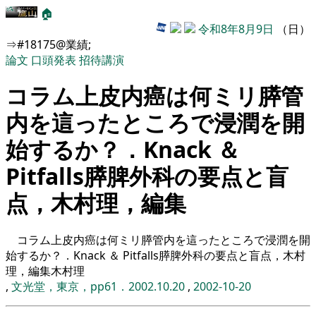
🏠
令和8年8月9日
（日）
⇒#18175@業績;
論文
口頭発表
招待講演
コラム上皮内癌は何ミリ膵管
内を這ったところで浸潤を開
始するか？．Knack ＆
Pitfalls膵脾外科の要点と盲
点，木村理，編集
コラム上皮内癌は何ミリ膵管内を這ったところで浸潤を開
始するか？．Knack ＆ Pitfalls膵脾外科の要点と盲点，木村
理，編集木村理
,
文光堂，東京，pp61．2002.10.20
,
2002-10-20