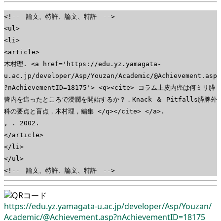
<!-- 論文、特許、論文、特許 -->
<ul>
<li>
<article>
木村理. <a href='https://edu.yz.yamagata-
u.ac.jp/developer/Asp/Youzan/Academic/@Achievement.asp
?nAchievementID=18175'> <q><cite> コラム上皮内癌は何ミリ膵
管内を這ったところで浸潤を開始するか？．Knack ＆ Pitfalls膵脾外
科の要点と盲点，木村理，編集 </q></cite> </a>.
, . 2002.
</article>
</li>
</ul>
<!-- 論文、特許、論文、特許 -->
https://edu.yz.yamagata-u.ac.jp/
developer/
Asp/
Youzan/
Academic/
@Achievement.asp?nAchievementID=18175