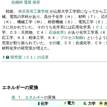
紡織科
電算
保存
戦後、
米沢高等工業学校
が山形大学工学部になってから工
械、電気の学科があり、高分子化学（Ｈ）、材料（Ｔ）、応
（Ｋ）、機械工学（Ｍ）、精密機械（Ｓ）、電気工学（Ｅ）
スに分かれていた。 そのうち化学系には応用化学系（
Ｃ１
学、Ｃ３：天然物、Ｃ４：
石油化学
）があり化学工学系（Ｋ
応工学、Ｋ３：粉体工学、Ｋ４：
プロセス制御
）というよう
究室が割り振られていた。 その後、Ｃ５：合成化学、Ｃ６：
材料化学の研究室が増えた。
👨‍🏫
研究室（Ｃ１）の沿革
エネルギーの変換
表
1
.
エネルギー
の変換
⚡
電力
🧪
化学
💪
力学
🌟