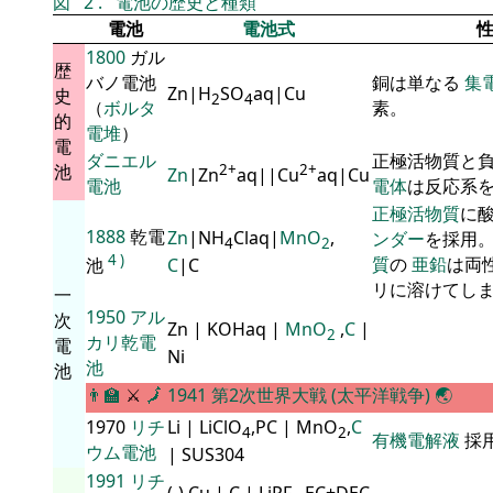
図
2
.
電池の歴史と種類
電池
電池式
1800
ガル
歴
バノ電池
銅は単なる
集
Zn|H
SO
aq|Cu
史
2
4
（
ボルタ
素。
的
電堆
）
電
ダニエル
正極活物質と
池
2+
2+
Zn
|Zn
aq||Cu
aq|Cu
電池
電体
は反応系
正極活物質
に
1888
乾電
Zn
|NH
Claq|
MnO
,
ンダー
を採用
4
2
4
)
質
の
亜鉛
は両
池
C
|C
リに溶けてし
一
1950
アル
次
Zn | KOHaq |
MnO
,
C
|
2
カリ乾電
電
Ni
池
池
👨‍🏫
⚔
🗾
1941
第2次世界大戦 (太平洋戦争)
🌏
1970
リチ
Li | LiClO
,PC | MnO
,
C
4
2
有機電解液
採
ウム電池
| SUS304
1991
リチ