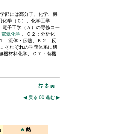
学部には高分子、化学、機
用化学（Ｃ）、化学工学
、電子工学（Ａ）の専修コー
：
電気化学
、Ｃ２：分析化
１：流体・伝熱、Ｋ２：反
に それぞれの学問体系に研
無機材料化学、Ｃ７：有機
🔚
🔝
📖
◀
戻る
00
進む
▶
光
🔥
熱