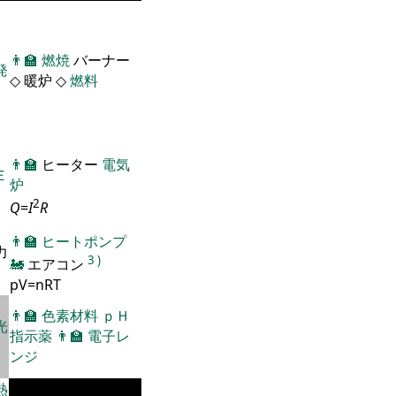
👨‍🏫
燃焼
バーナー
発
◇ 暖炉 ◇
燃料
👨‍🏫
ヒーター
電気
Ｅ
炉
2
Q
=
I
R
👨‍🏫
ヒートポンプ
力
3
)
🚂
エアコン
pV=nRT
👨‍🏫
色素材料
ｐＨ
光
指示薬
👨‍🏫
電子レ
ンジ
熱