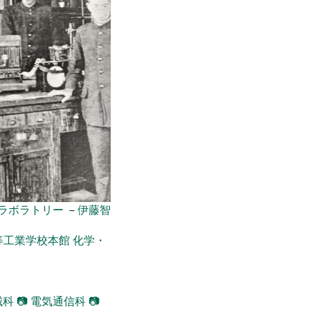
1ラボラトリー
－
伊藤智
等工業学校本館
化学・
械科
📷
電気通信科
📷