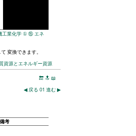
機工業化学
①
⑮
エネ
て 変換できます。
質資源とエネルギー資源
🔚
🔝
📖
◀
戻る
01
進む
▶
備考