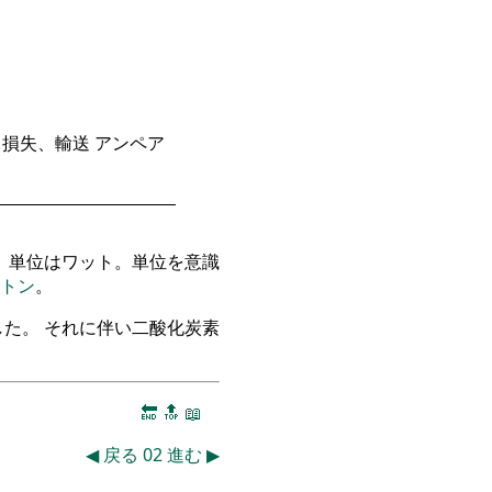
損失、輸送 アンペア
、単位はワット。単位を意識
トン
。
た。 それに伴い二酸化炭素
🔚
🔝
📖
◀
戻る
02
進む
▶