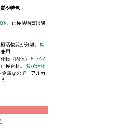
性質や特色
電体
。正極活物質は酸
負極活物質が分離。
集
を兼用
酸化物（固体）と
バイ
。正極合材。
負極活物
性金属なので、アルカ
まう。
用。