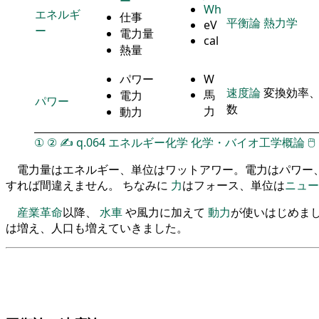
ー
Wh
エネルギ
仕事
平衡論
熱力学
eV
ー
電力量
cal
熱量
パワー
W
速度論
変換効率、
馬
電力
パワー
数
力
動力
①
②
✍
q.064
エネルギー化学
化学・バイオ工学概論
🖱
電力量はエネルギー、単位はワットアワー。電力はパワー
すれば間違えません。 ちなみに
力
はフォース、単位は
ニュー
産業革命
以降、
水車
や風力に加えて
動力
が使いはじめまし
は増え、人口も増えていきました。