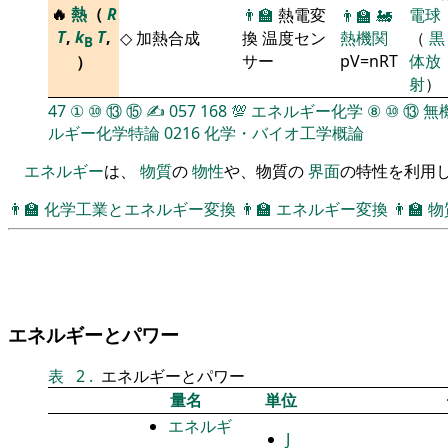
🔥
熱
（
R
👨‍🏫
熱電変
電球
👨‍🏫
🚂
T
,
k
T
,
◇ 加熱合成
換 温度セン
熱機関
（
黒
B
サー
pV=nRT
体放
）
射
）
47
①
⑩
⑬
⑮
✍
057
168
💯
エネルギー化学
⑧
⑩
⑬
無
ルギー化学特論
0216
化学・バイオ工学概論
エネルギー
は、
物質
の
物性
や、物質の
界面
の特性を利用し
👨‍🏫
化学工業とエネルギー変換
👨‍🏫
エネルギー変換
👨‍🏫
物
エネルギーとパワー
表
2
.
エネルギーとパワー
量名
単位
エネルギ
J