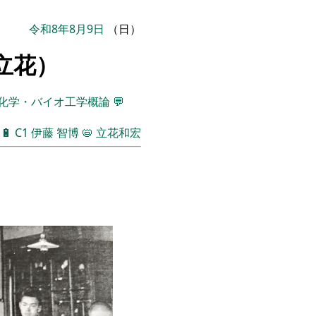
令和8年8月9日
（日）
立花）
化学・バイオ工学概論
💬
🔋
C1
伊藤 智博
📛
立花和宏