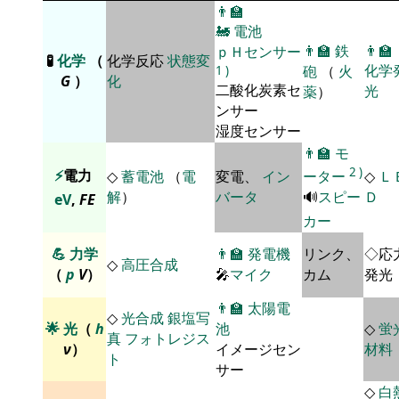
👨‍🏫
🚂
電池
👨‍🏫
鉄
👨‍🏫
ｐＨセンサー
🧪
化学
（
化学反応
状態変
化学
砲
（
火
1
)
G
）
化
二酸化炭素セ
光
薬
）
ンサー
湿度センサー
👨‍🏫
モ
2
)
⚡
電力
◇
蓄電池
（
電
変電、
イン
ーター
◇
Ｌ
解
）
バータ
🔊
スピー
Ｄ
eV
,
F
E
カー
💪
力学
👨‍🏫
発電機
リンク、
◇応
◇
高圧合成
（
p
V
）
🎤
マイク
カム
発光
👨‍🏫
太陽電
◇
光合成
銀塩写
🌟
光
（
h
池
◇
蛍
真
フォトレジス
ν
）
イメージセン
材料
ト
サー
◇
白