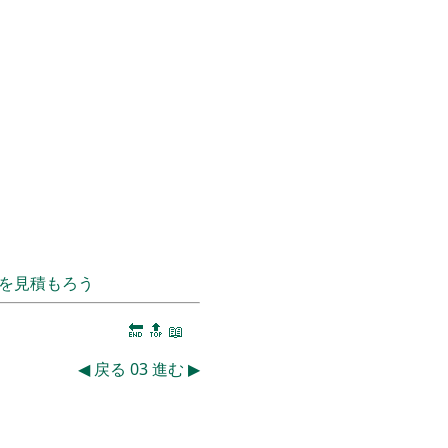
を見積もろう
🔚
🔝
📖
◀
戻る
03
進む
▶