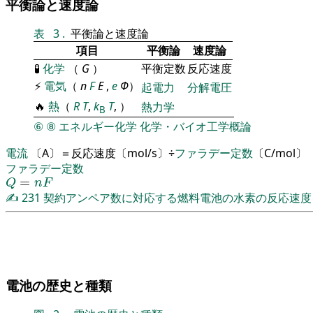
平衡論と速度論
表
3
.
平衡論と速度論
項目
平衡論
速度論
🧪
化学
（
G
）
平衡定数
反応速度
⚡
電気
（
n
F
E
,
e
Φ
）
起電力
分解電圧
🔥
熱
（
R
T
,
k
T
, ）
熱力学
B
⑥
⑧
エネルギー化学
化学・バイオ工学概論
電流
〔A〕＝反応速度〔mol/s〕÷
ファラデー定数
〔C/mol〕
ファラデー定数
Q
=
n
F
=
Q
n
F
✍
231
契約アンペア数に対応する燃料電池の水素の反応速度
電池の歴史と種類