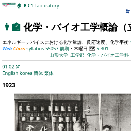
🏠
🔋
C1 Laboratory
👨‍🏫
化学・バイオ工学概論（
エネルギーデバイスにおける化学量論、反応速度、化学平衡
Web
Class
syllabus
55057
前期
・木曜日
🗺️
5-301
山形大学
工学部
化学・バイオ工学科
01
02
💯
English
korea
簡体
繁体
1923