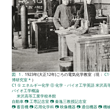
図
1
.
1923年(大正12年)ごろの電気化学教室（現：
C
博研究室
*
）
C1
①
エネルギー化学
⓪
化学・バイオ工学英語
米沢高
バイオ工学概論
米沢高等工業学校本館
自動車
📷
工専記念室
📷
秦逸三教授記念室
📷
蓄音機
📷
応用化学科
📷
映像機器
📷
通信機器
📷
機